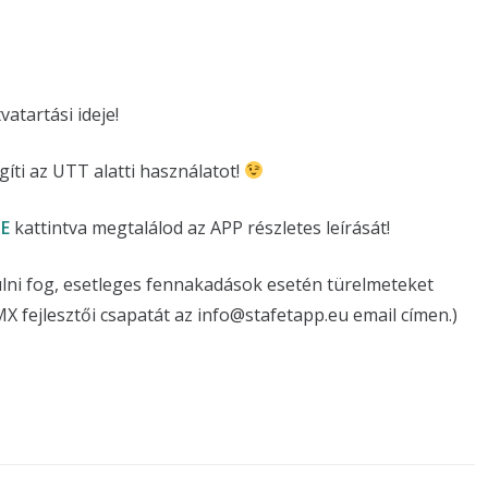
atartási ideje!
íti az UTT alatti használatot!
DE
kattintva megtalálod az APP részletes leírását!
lni fog, esetleges fennakadások esetén türelmeteket
 fejlesztői csapatát az info@stafetapp.eu email címen.)