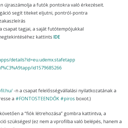
 újraszámolja a futók pontokra való érkezéseit.
áció segít titeket eljutni, pontról-pontra
szakaszleírás
csapat tagjai, a saját futótempójukkal
gtekintéséhez kattints
IDE
apps/details?id=eu.udemx.stafetapp
staf%C3%A9tapp/id1579685266
il.hu/
-n a csapat felelősségvállalási nyilatkozatának a
eresse a
#FONTOSTEENDŐK
#piros
boxot.)
 követően a “fiók létrehozása” gombra kattintva, a
ráció szükséges! (ez nem a vprofilba való belépés, hanem a