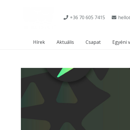
+36 70 605 7415
hello
Hírek
Aktuális
Csapat
Egyéni 