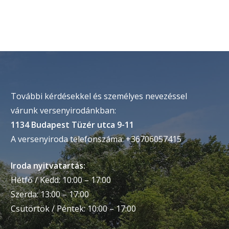
További kérdésekkel és személyes nevezéssel
várunk versenyirodánkban:
1134 Budapest Tüzér utca 9-11
A versenyiroda telefonszáma: +36706057415
Iroda nyitvatartás:
Hétfő / Kedd: 10:00 – 17:00
Szerda: 13:00 – 17:00
Csütörtök / Péntek: 10:00 – 17:00