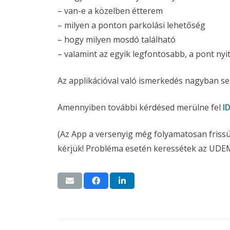
– van-e a közelben étterem
– milyen a ponton parkolási lehetőség
– hogy milyen mosdó található
– valamint az egyik legfontosabb, a pont nyitv
Az applikációval való ismerkedés nagyban seg
Amennyiben további kérdésed merülne fel
I
(Az App a versenyig még folyamatosan frissü
kérjük! Probléma esetén keressétek az UDEMX