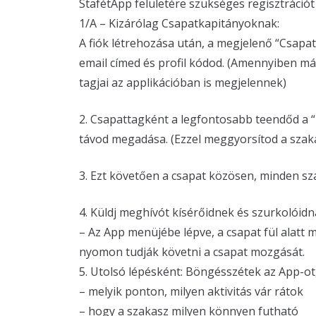
StafétApp felületére szükséges regisztrációt 
1/A – Kizárólag Csapatkapitányoknak:
A fiók létrehozása után, a megjelenő “Csapat
email címed és profil kódod. (Amennyiben már 
tagjai az applikációban is megjelennek)
2. Csapattagként a legfontosabb teendőd a “
távod megadása. (Ezzel meggyorsítod a sza
3. Ezt követően a csapat közösen, minden sz
4. Küldj meghívót kísérőidnek és szurkolóidn
– Az App menüjébe lépve, a csapat fül alatt 
nyomon tudják követni a csapat mozgását.
5. Utolsó lépésként: Böngésszétek az App-ot,
– melyik ponton, milyen aktivitás vár rátok
– hogy a szakasz milyen könnyen futható