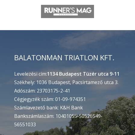
BALATONMAN TRIATLON KFT.
Levelezési cím:
1134 Budapest Tüzér utca 9-11
Székhely: 1036 Budapest, Pacsirtamező utca 3.
Adószám: 23703175-2-41
Cégjegyzék szám: 01-09-974351
Számlavezető bank: K&H Bank
Bankszámlaszám: 10401055-50526549-
56551033