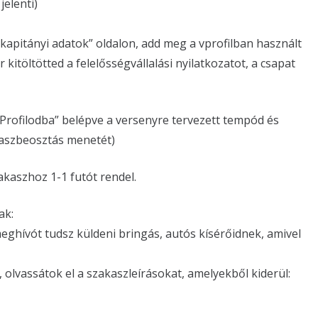
jelenti)
kapitányi adatok” oldalon, add meg a vprofilban használt
kitöltötted a felelősségvállalási nyilatkozatot, a csapat
Profilodba” belépve a versenyre tervezett tempód és
kaszbeosztás menetét)
akaszhoz 1-1 futót rendel.
ak:
meghívót tudsz küldeni bringás, autós kísérőidnek, amivel
 olvassátok el a szakaszleírásokat, amelyekből kiderül: