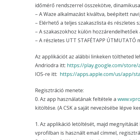
időmérő rendszerrel összekötve, dinamikusan
– A Waze alkalmazást kiváltva, beépített navig
– Elérhető a teljes szakaszlista és részletes 
– A szakaszokhoz külön hozzárendelhetőek a 
– A részletes UTT STAFÉTAPP ÚTMUTATÓ me
Az applikációt az alábbi linkeken töltheted le!
Andriodra itt:
https://play.google.com/store/
IOS-re itt:
https://apps.apple.com/us/app/
Regisztráció menete:
0. Az app használatának feltétele a
www.vprof
kitöltése. (A CSK a saját nevezésébe lépve k
1. Az applikáció letöltését, majd megnyitását
vprofilban is használt email címmel, regiszt