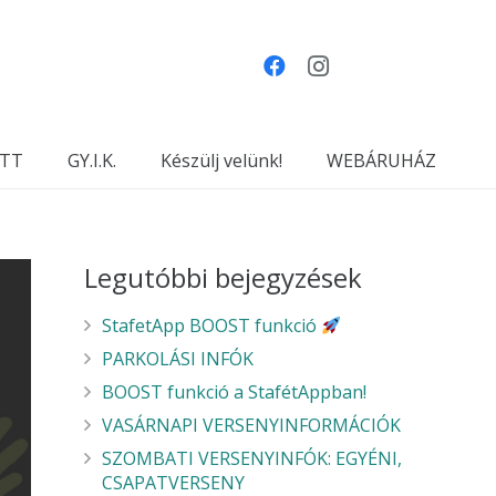
TT
GY.I.K.
Készülj velünk!
WEBÁRUHÁZ
Legutóbbi bejegyzések
StafetApp BOOST funkció
PARKOLÁSI INFÓK
BOOST funkció a StafétAppban!
VASÁRNAPI VERSENYINFORMÁCIÓK
SZOMBATI VERSENYINFÓK: EGYÉNI,
CSAPATVERSENY