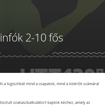
nfók 2-10 fős
e
 a logisztikát mind a csapatok, mind a kísérők számára!
tisztult szakaszkalkulátort kaptok kézhez, amely az