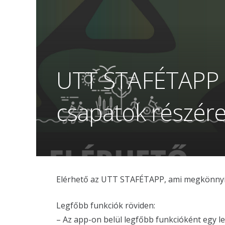
UTT STAFÉTAPP i
csapatok részér
Elérhető az UTT STAFÉTAPP, ami megkönnyíti
Legfőbb funkciók röviden:
– Az app-on belül legfőbb funkcióként egy le