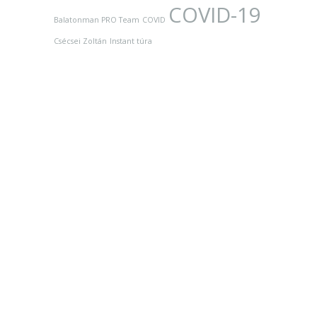
COVID-19
Balatonman PRO Team
COVID
Csécsei Zoltán
Instant túra