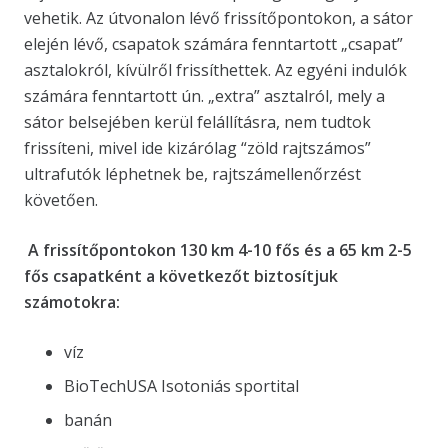
vehetik. Az útvonalon lévő frissítőpontokon, a sátor
elején lévő, csapatok számára fenntartott „csapat”
asztalokról, kívülről frissíthettek. Az egyéni indulók
számára fenntartott ún. „extra” asztalról, mely a
sátor belsejében kerül felállításra, nem tudtok
frissíteni, mivel ide kizárólag “zöld rajtszámos”
ultrafutók léphetnek be, rajtszámellenőrzést
követően.
A frissítőpontokon 130 km 4-10 fős és a 65 km 2-5
fős csapatként a következőt biztosítjuk
számotokra:
víz
BioTechUSA Isotoniás sportital
banán