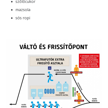
szőlőcukor
mazsola
sós ropi