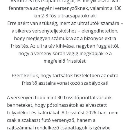
65 km 2-5 fős csapatok tagjai, és melyik asztal van
fenntartva az egyéni versenyzőknek, valamint a 130
km 2-3 fős ultracsapatoknak!
Erre azért van szükség, mert az ultrafutók számára –
a sikeres versenyteljesítéshez – elengedhetetlen,
hogy meglegyen számukra az a bizonyos extra
frissítés. Az ultra táv kihívása, nagyban függ attól,
hogy a verseny során végig megkapják-e a
megfelelő frissítést.
Ezért kérjük, hogy tartsátok tiszteletben az extra
frissítő asztalra vonatkozó szabályokat!
A versenyen több mint 30 frissítőponttal várunk
benneteket, hogy pótolhassátok az elvesztett
folyadékot és kalóriákat. A frissítést 2026-ban, nem
csak a szakaszt futó versenyző, hanem a
rajtszámmal rendelkező csapattagok is igénybe