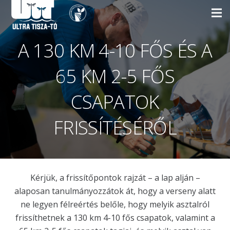
A 130 KM 4-10 FŐS ÉS A
65 KM 2-5 FŐS
CSAPATOK
FRISSÍTÉSÉRŐL
Kérjük, a frissítőpontok rajzát – a lap alján –
alaposan tanulmányozzátok át, hogy a verseny alatt
ne legyen félreértés belőle, hogy melyik asztalról
frissíthetnek a 130 km 4-10 fős csapatok, valamint a