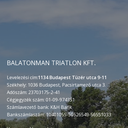
BALATONMAN TRIATLON KFT.
Levelezési cím:
1134 Budapest Tüzér utca 9-11
Székhely: 1036 Budapest, Pacsirtamező utca 3.
Adószám: 23703175-2-41
Cégjegyzék szám: 01-09-974351
Számlavezető bank: K&H Bank
Bankszámlaszám: 10401055-50526549-56551033