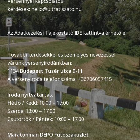
Versennyel kapcsolatos
kérdések:
hello@ultratiszato.hu
Az Adatkezelési Tájékoztató
IDE
kattintva érhető el.
További kérdésekkel és személyes nevezéssel
várunk versenyirodánkban:
1134 Budapest Tüzér utca 9-11
A versenyiroda telefonszáma: +36706057415
Iroda nyitvatartás:
Hétfő / Kedd: 10:00 – 17:00
Szerda: 13:00 – 17:00
Csütörtök / Péntek: 10:00 – 17:00
Maratonman DEPO Futószaküzlet