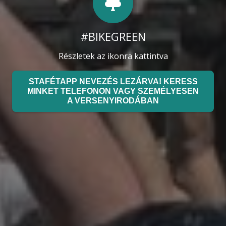
#BIKEGREEN
Részletek az ikonra kattintva
STAFÉTAPP NEVEZÉS LEZÁRVA! KERESS
MINKET TELEFONON VAGY SZEMÉLYESEN
A VERSENYIRODÁBAN