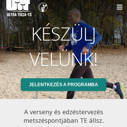
KÉSZÜLJ
VELÜNK!
JELENTKEZÉS A PROGRAMBA
A verseny és edzéstervezés
metszéspontjában TE állsz.