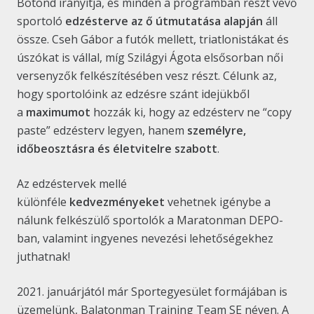
Botond irányítja, és minden a programban részt vevő
sportoló
edzésterve az ő útmutatása alapján
áll
össze. Cseh Gábor a futók mellett, triatlonistákat és
úszókat is vállal, míg Szilágyi Ágota elsősorban női
versenyzők felkészítésében vesz részt. Célunk az,
hogy sportolóink az edzésre szánt idejükből
a
maximumot
hozzák ki, hogy az edzésterv ne “copy
paste” edzésterv legyen, hanem
személyre,
időbeosztásra és életvitelre szabott
.
Az edzéstervek mellé
különféle
kedvezményeket
vehetnek igénybe a
nálunk felkészülő sportolók a Maratonman DEPO-
ban, valamint ingyenes nevezési lehetőségekhez
juthatnak!
2021. januárjától már Sportegyesület formájában is
üzemelünk, Balatonman Training Team SE néven. A