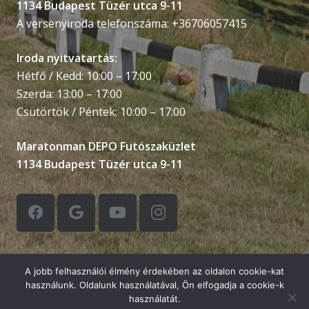
1134 Budapest Tüzér utca 9-11
A versenyiroda telefonszáma: +36706057415
Iroda nyitvatartás:
Hétfő / Kedd: 10:00 – 17:00
Szerda: 13:00 – 17:00
Csütörtök / Péntek: 10:00 – 17:00
Maratonman DEPO Futószaküzlet
1134 Budapest Tüzér utca 9-11
A jobb felhasználói élmény érdekében az oldalon cookie-kat
© Balatonman Triatlon Kft &
FULLCON IT
használunk. Oldalunk használatával, Ön elfogadja a cookie-k
Development Kft
.
használatát.