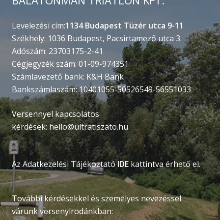
BALATONMAN TRIATLON KFT.
Levelezési cím:
1134 Budapest Tüzér utca 9-11
Székhely: 1036 Budapest, Pacsirtamező utca 3.
Adószám: 23703175-2-41
Cégjegyzék szám: 01-09-974351
Számlavezető bank: K&H Bank
Bankszámlaszám: 10401055-50526549-56551033
Versennyel kapcsolatos
kérdések:
hello@ultratiszato.hu
Az Adatkezelési Tájékoztató
IDE
kattintva érhető el.
További kérdésekkel és személyes nevezéssel
várunk versenyirodánkban: