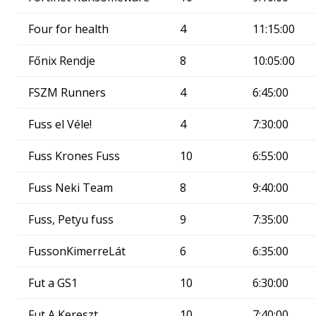
Four for health
4
11:15:00
Főnix Rendje
8
10:05:00
FSZM Runners
4
6:45:00
Fuss el Véle!
4
7:30:00
Fuss Krones Fuss
10
6:55:00
Fuss Neki Team
8
9:40:00
Fuss, Petyu fuss
9
7:35:00
FussonKimerreLát
6
6:35:00
Fut a GS1
10
6:30:00
Fut A Kereszt
10
7:40:00