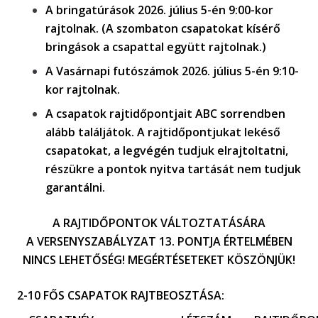
A bringatúrások 2026. július 5-én 9:00-kor
rajtolnak. (A szombaton csapatokat kísérő
bringások a csapattal együtt rajtolnak.)
A Vasárnapi futószámok 2026. július 5-én 9:10-
kor rajtolnak.
A csapatok rajtidőpontjait ABC sorrendben
alább találjátok. A rajtidőpontjukat lekéső
csapatokat, a legvégén tudjuk elrajtoltatni,
részükre a pontok nyitva tartását nem tudjuk
garantálni.
A RAJTIDŐPONTOK VÁLTOZTATÁSÁRA
A
VERSENYSZABÁLYZAT
13. PONTJA ÉRTELMÉBEN
NINCS LEHETŐSÉG!
MEGÉRTÉSETEKET KÖSZÖNJÜK!
2-10 FŐS CSAPATOK RAJTBEOSZTÁSA: