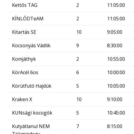
Kettős TAG
2
11:05:00
KÍNLÓDTeAM
2
11:05:00
Kitartás SE
10
9:05:00
Kocsonyás Vádlik
9
8:30:00
Komjáthyk
2
10:55:00
KörAcél 6os
6
10:00:00
Körútfutó Hajdúk
5
10:05:00
Kraken X
10
9:10:00
KUNsági kocogók
5
10:45:00
Kutyátlanul NEM
7
8:15:00