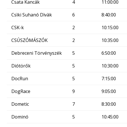
Csata Kancák
4
11:00:00
Csìki Suhanó Dìvàk
6
8:40:00
CSK-k
2
10:15:00
CSÚSZÓMÁSZÓK
2
10:35:00
Debreceni Törvényszék
5
6:50:00
Diótörők
5
10:30:00
DocRun
5
7:15:00
DogRace
9
9:05:00
Dometic
7
8:30:00
Dominó
5
10:45:00