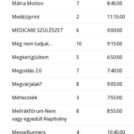
Mátra Motion
7
8:45:00
Medi(s)print
2
11:15:00
MEDICARE SZÜLÉSZET
6
9:00:00
Még nem tudjuk…
10
9:15:00
Megker(g)ültem
5
6:50:00
Megoldás 2.0
7
7:40:00
Megvárjalak?
8
9:05:00
Méhecskék
3
7:55:00
Mellrákfórum-Nem
8
8:55:00
vagy egyedül! Alapítvány
MesseRunners
4
10:45:00