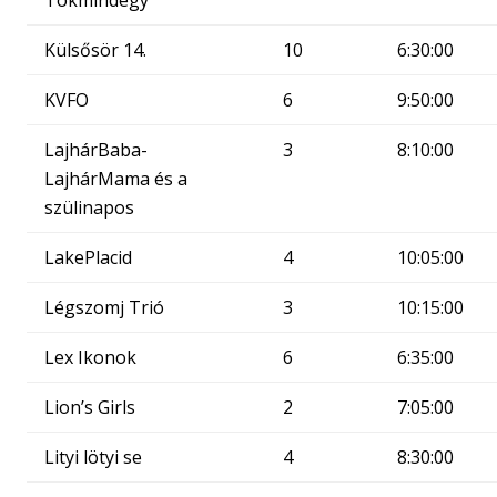
Tökmindegy
Külsősör 14.
10
6:30:00
KVFO
6
9:50:00
LajhárBaba-
3
8:10:00
LajhárMama és a
szülinapos
LakePlacid
4
10:05:00
Légszomj Trió
3
10:15:00
Lex Ikonok
6
6:35:00
Lion’s Girls
2
7:05:00
Lityi lötyi se
4
8:30:00