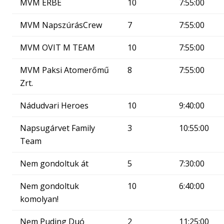
MVM ERBE
10
7:55:00
MVM NapszúrásCrew
7
7:55:00
MVM OVIT M TEAM
10
7:55:00
MVM Paksi Atomerőmű
8
7:55:00
Zrt.
Nádudvari Heroes
10
9:40:00
Napsugárvet Family
3
10:55:00
Team
Nem gondoltuk át
5
7:30:00
Nem gondoltuk
10
6:40:00
komolyan!
Nem Puding Duó
2
11:25:00