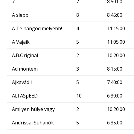
7
7
8:50:00
A slepp
8
8:45:00
A Te hangod mèlyebb!
4
11:15:00
A Vajaik
5
11:05:00
A.B.Original
2
10:20:00
Ad montem
3
8:15:00
Ajkavádli
5
7:40:00
ALFASpEED
10
6:30:00
Amilyen hülye vagy
2
10:20:00
Andrissal Suhanók
5
6:35:00