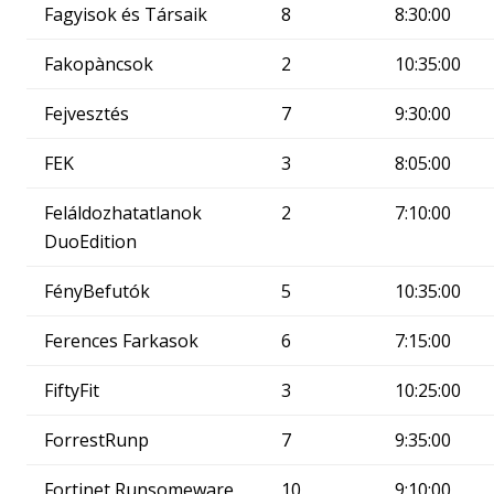
Fagyisok és Társaik
8
8:30:00
Fakopàncsok
2
10:35:00
Fejvesztés
7
9:30:00
FEK
3
8:05:00
Feláldozhatatlanok
2
7:10:00
DuoEdition
FényBefutók
5
10:35:00
Ferences Farkasok
6
7:15:00
FiftyFit
3
10:25:00
ForrestRunp
7
9:35:00
Fortinet Runsomeware
10
9:10:00