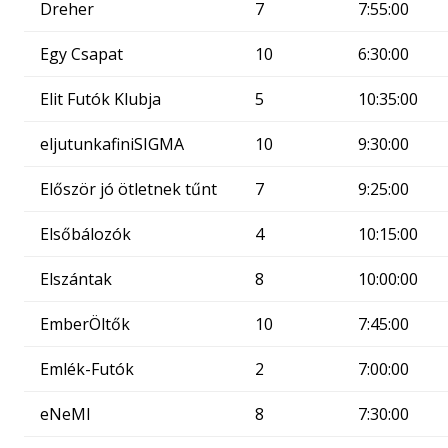
Dreher
7
7:55:00
Egy Csapat
10
6:30:00
Elit Futók Klubja
5
10:35:00
eljutunkafiniSIGMA
10
9:30:00
Először jó ötletnek tűnt
7
9:25:00
Elsőbálozók
4
10:15:00
Elszántak
8
10:00:00
EmberÖltők
10
7:45:00
Emlék-Futók
2
7:00:00
eNeMI
8
7:30:00