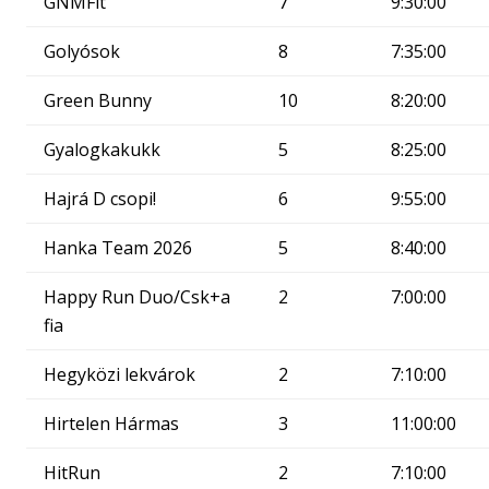
GNMFit
7
9:30:00
Golyósok
8
7:35:00
Green Bunny
10
8:20:00
Gyalogkakukk
5
8:25:00
Hajrá D csopi!
6
9:55:00
Hanka Team 2026
5
8:40:00
Happy Run Duo/Csk+a
2
7:00:00
fia
Hegyközi lekvárok
2
7:10:00
Hirtelen Hármas
3
11:00:00
HitRun
2
7:10:00