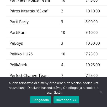
Pán Péter Police Team
10
7:45:00
Páros kitartás “65km”
2
10:10:00
Parti Party
3
8:00:00
PartiRun
10
9:10:00
PéBoys
3
10:50:00
Peikko HU26
10
7:25:00
Pelikánék
4
10:25:00
Perfect Change Team
7
7:25:00
kft
A jobb felhasználói élmény érdekében az oldalon cookie-kat
használunk. Oldalunk használatával, Ön elfogadja a cookie-k
Pig Runners
10
6:50:00
használatát.
Elfogadom
Bővebben >>
Pizza – Kakukkk
6
6:35:00