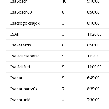
CsáBosch
10
9:10:00
CsáBosch60
8
8:50:00
Csacsogó csajok
3
8:10:00
CSAK
3
11:20:00
Csakazértis
6
6:50:00
Családi csapatás
5
11:20:00
Családi futi
5
11:00:00
Csapat
5
6:45:00
Csapat hattyúk
7
8:35:00
Csapatunk!
4
7:30:00