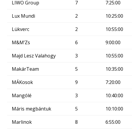
LIWO Group
7
7:25:00
Lux Mundi
2
10:25:00
Lükverc
2
10:55:00
M&M’Zs
6
9:00:00
Majd Lesz Valahogy
3
10:55:00
MakárTeam
5
10:35:00
MÁKosok
9
7:20:00
Mangólé
3
10:40:00
Máris megbántuk
5
10:10:00
Marlinok
8
6:55:00