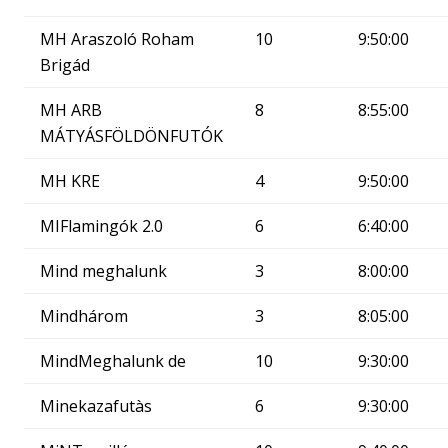
MH Araszoló Roham
10
9:50:00
Brigád
MH ARB
8
8:55:00
MÁTYÁSFÖLDÖNFUTÓK
MH KRE
4
9:50:00
MIFlamingók 2.0
6
6:40:00
Mind meghalunk
3
8:00:00
Mindhárom
3
8:05:00
MindMeghalunk de
10
9:30:00
Minekazafutàs
6
9:30:00