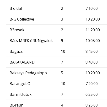
B oldal
2
7:10:00
B-G Collective
3
10:20:00
B3resek
2
11:20:00
Bács MRFK őRUNgyalok
9
10:05:00
Bagázs
10
8:45:00
BAKAKALAND
7
8:40:00
Baksays Pedagalopp
5
10:20:00
BarangoLO
10
7:20:00
Bármitfutók
7
6:55:00
BBraun
4
8:25:00