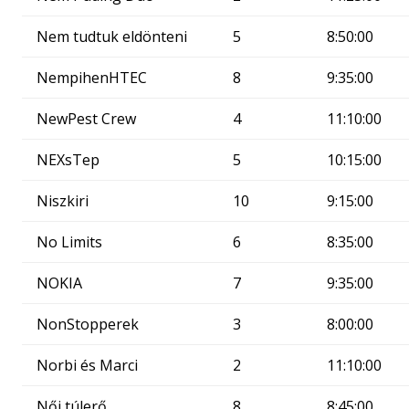
Nem tudtuk eldönteni
5
8:50:00
NempihenHTEC
8
9:35:00
NewPest Crew
4
11:10:00
NEXsTep
5
10:15:00
Niszkiri
10
9:15:00
No Limits
6
8:35:00
NOKIA
7
9:35:00
NonStopperek
3
8:00:00
Norbi és Marci
2
11:10:00
Női túlerő
8
8:45:00