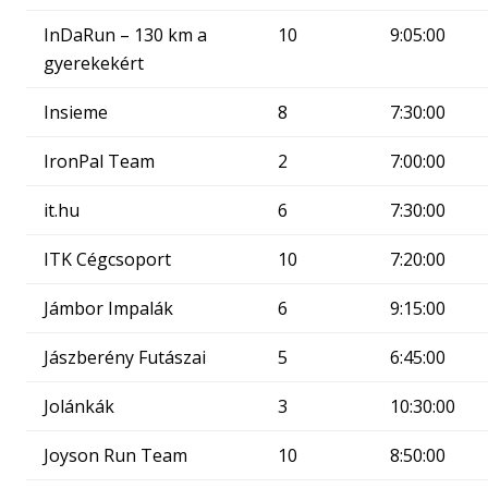
InDaRun – 130 km a
10
9:05:00
gyerekekért
Insieme
8
7:30:00
IronPal Team
2
7:00:00
it.hu
6
7:30:00
ITK Cégcsoport
10
7:20:00
Jámbor Impalák
6
9:15:00
Jászberény Futászai
5
6:45:00
Jolánkák
3
10:30:00
Joyson Run Team
10
8:50:00