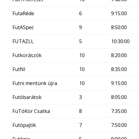
FutaRéde
6
9:15:00
FutASpec
9
8:50:00
FUTAZLL
5
10:30:00
Futkorászók
10
8:20:00
FutNI
10
8:35:00
Futni mentünk újra
10
9:15:00
Futóbarátok
3
8:05:00
FuTóKör Csatka
8
7:35:00
Futópajtik
7
7:50:00