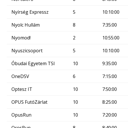
Nyírség Expressz
5
10:10:00
Nyolc Hullám
8
7:35:00
Nyomod!
2
10:55:00
Nyuszicsoport
5
10:10:00
Óbudai Egyetem TSI
10
9:35:00
OneDSV
6
7:15:00
Optesz IT
10
7:50:00
OPUS FutóZárlat
10
8:25:00
OpusRun
10
7:20:00
OrosRun
8
8:40:00