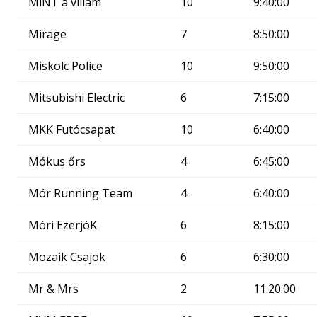
MiNT a villám
10
9:40:00
Mirage
7
8:50:00
Miskolc Police
10
9:50:00
Mitsubishi Electric
6
7:15:00
MKK Futócsapat
10
6:40:00
Mókus őrs
4
6:45:00
Mór Running Team
4
6:40:00
Móri EzerjóK
6
8:15:00
Mozaik Csajok
6
6:30:00
Mr & Mrs
2
11:20:00