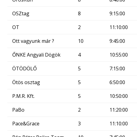
OSZtag
8
9:15:00
OT
2
11:10:00
Ott vagyunk már ?
10
9:45:00
ŐNKE Angyali Dögök
4
10:55:00
ÖTÖDÖLŐ
5
7:15:00
Ötös osztag
5
6:50:00
P.M.R. Kft.
5
10:50:00
PaBo
2
11:20:00
Pace&Grace
3
11:10:00