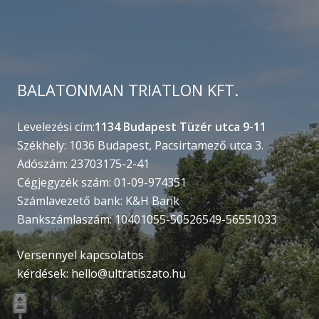
BALATONMAN TRIATLON KFT.
Levelezési cím:
1134 Budapest Tüzér utca 9-11
Székhely: 1036 Budapest, Pacsirtamező utca 3.
Adószám: 23703175-2-41
Cégjegyzék szám: 01-09-974351
Számlavezető bank: K&H Bank
Bankszámlaszám: 10401055-50526549-56551033
Versennyel kapcsolatos
kérdések:
hello@ultratiszato.hu