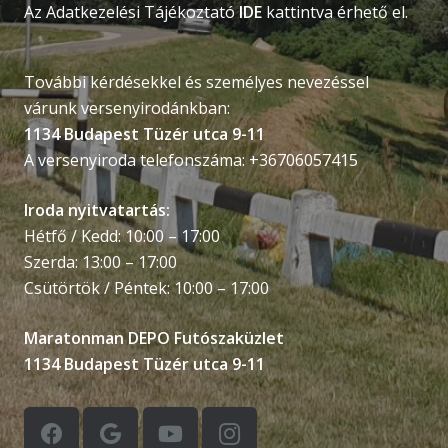
Az Adatkezelési Tájékoztató
IDE
kattintva érhető el.
További kérdésekkel és személyes nevezéssel
várunk versenyirodánkban:
1134 Budapest Tüzér utca 9-11
A versenyiroda telefonszáma: +36706057415
Iroda nyitvatartás:
Hétfő / Kedd: 10:00 – 17:00
Szerda: 13:00 – 17:00
Csütörtök / Péntek: 10:00 – 17:00
Maratonman DEPO Futószaküzlet
1134 Budapest Tüzér utca 9-11