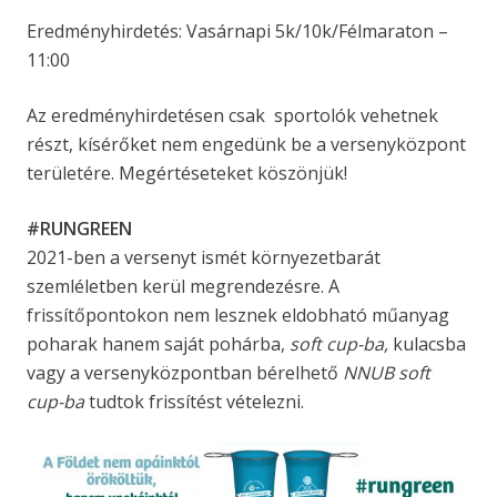
Eredményhirdetés: Vasárnapi 5k/10k/Félmaraton –
11:00
Az eredményhirdetésen csak sportolók vehetnek
részt, kísérőket nem engedünk be a versenyközpont
területére. Megértéseteket köszönjük!
#RUNGREEN
2021-ben a versenyt ismét környezetbarát
szemléletben kerül megrendezésre. A
frissítőpontokon nem lesznek eldobható műanyag
poharak hanem saját pohárba,
soft cup-ba,
kulacsba
vagy a versenyközpontban bérelhető
NNUB soft
cup-ba
tudtok frissítést vételezni.