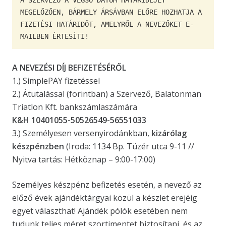
A SZERVEZŐ A VÉGSŐ DÁTUM HATÁRIDEJÉT 
MEGELŐZŐEN, BÁRMELY ÁRSÁVBAN ELŐRE HOZHATJA A 
FIZETÉSI HATÁRIDŐT, AMELYRŐL A NEVEZŐKET E-
MAILBEN ÉRTESÍTI!
A NEVEZÉSI DÍJ BEFIZETÉSÉRŐL
1.) SimplePAY fizetéssel
2.) Átutalással (forintban) a Szervező, Balatonman
Triatlon Kft. bankszámlaszámára
K&H 10401055-50526549-56551033
3.) Személyesen versenyirodánkban,
kizárólag
készpénzben
(Iroda: 1134 Bp. Tüzér utca 9-11 //
Nyitva tartás: Hétköznap – 9:00-17:00)
Személyes készpénz befizetés esetén, a nevező az
előző évek ajándéktárgyai közül a készlet erejéig
egyet választhat! Ajándék pólók esetében nem
tudunk teljes méret szortimentet biztosítani, és az