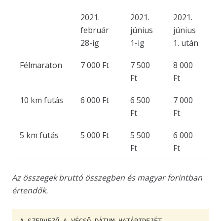
2021.
2021.
2021.
február
június
június
28-ig
1-ig
1. után
Félmaraton
7 000 Ft
7 500
8 000
Ft
Ft
10 km futás
6 000 Ft
6 500
7 000
Ft
Ft
5 km futás
5 000 Ft
5 500
6 000
Ft
Ft
Az összegek bruttó összegben és magyar forintban
értendők.