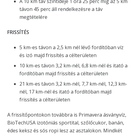
A 10 km táv szintideje 1 óra 25 perc míg az 5 km
távon 45 perc áll rendelkezésre a táv
megtételére
FRISSÍTÉS
5 km-es távon a 2,5 km nél lévő fordítóban víz
és izó majd frissítés a célterületen
10 km-es távon 3,2 km-nél, 6,8 km-nél és itató a
fordítóban majd frissítés a célterületen
21 km-es távon 3,2 km-nél, 7,7 km-nél, 12,3 km-
nél, 17 km-nél és itató a fordítóban majd
frissítés a célterületen
A frissítőpontokon továbbra is Primavera ásványvíz,
BioTechUSA izotóniás sportital, szőlőcukor, banán,
édes keksz és sós ropi lesz az asztalokon. Mindkét