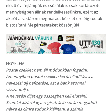
előző évi fejlámpák és csősálak is csak korlátozott
mennyiségben állnak rendelkezésünkre, ezért az
akciót a raktáron megmaradt készlet erejéig tudjuk
biztosítani. Megértéseteket köszönjük!
FIGYELEM!
Postai csekket nem áll módunkban fogadni.
Amennyiben postai csekken kerül elindításra a
nevezési díj befizetése, azt a bank azonnal
visszautalja.
A nevezési díjat egy összegben kell elutalni.
Számlát kizárólag a regisztráció során megadott
névre és címre tudunk kiállítani, a számla