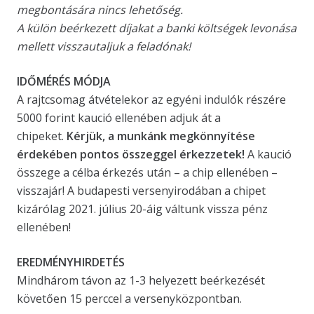
megbontására nincs lehetőség.
A külön beérkezett díjakat a banki költségek levonása
mellett visszautaljuk a feladónak!
IDŐMÉRÉS MÓDJA
A rajtcsomag átvételekor az egyéni indulók részére
5000 forint kaució ellenében adjuk át a
chipeket.
Kérjük, a munkánk megkönnyítése
érdekében pontos összeggel érkezzetek!
A kaució
összege a célba érkezés után – a chip ellenében –
visszajár! A budapesti versenyirodában a chipet
kizárólag 2021. július 20-áig váltunk vissza pénz
ellenében!
EREDMÉNYHIRDETÉS
Mindhárom távon az 1-3 helyezett beérkezését
követően 15 perccel a versenyközpontban.