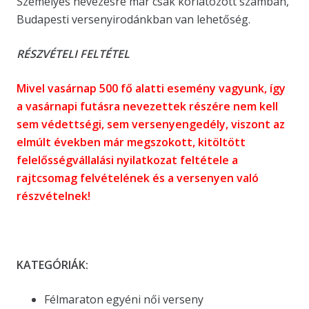
Személyes nevezésre már csak korlátozott számban,
Budapesti versenyirodánkban van lehetőség.
RÉSZVÉTELI FELTÉTEL
Mivel vasárnap 500 fő alatti esemény vagyunk, így
a vasárnapi futásra nevezettek részére nem kell
sem védettségi, sem versenyengedély, viszont az
elmúlt években már megszokott, kitöltött
felelősségvállalási nyilatkozat feltétele a
rajtcsomag felvételének és a versenyen való
részvételnek!
KATEGÓRIÁK:
Félmaraton egyéni női verseny