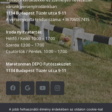
További kérdésekkel és személyes nevezéssel
várunk versenyirodánkban:
1134 Budapest Tüzér utca 9-11
A versenyiroda telefonszáma: +36706057415
Iroda nyitvatartás:
Hétfő / Kedd: 10:00 – 17:00
Szerda: 13:00 – 17:00
Csütörtök / Péntek: 10:00 – 17:00
Maratonman DEPO Futószaküzlet
1134 Budapest Tüzér utca 9-11
A jobb felhasználói élmény érdekében az oldalon cookie-kat