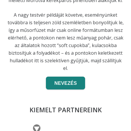
melletti Morotva kerékpáros pihenőben alakítjuk ki.
A nagy testvér példáját követve, eseményünket
továbbra is teljesen zöld szemléletben bonyolítjuk le,
így a műsorfüzet már csak online formátumban lesz
elérhető, a pontokon nem lesz műanyag pohár, csak
az általatok hozott “soft cupokba”, kulacsokba
biztosítjuk a folyadékot – és a pontokon keletkezett
hulladékot itt is szelektíven gyűjtjük, majd szállítjuk
el.
NEVEZÉS
KIEMELT PARTNEREINK