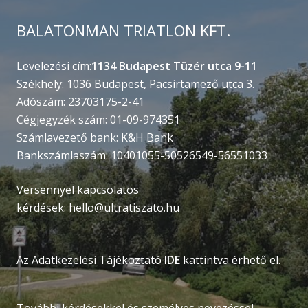
BALATONMAN TRIATLON KFT.
Levelezési cím:
1134 Budapest Tüzér utca 9-11
Székhely: 1036 Budapest, Pacsirtamező utca 3.
Adószám: 23703175-2-41
Cégjegyzék szám: 01-09-974351
Számlavezető bank: K&H Bank
Bankszámlaszám: 10401055-50526549-56551033
Versennyel kapcsolatos
kérdések:
hello@ultratiszato.hu
Az Adatkezelési Tájékoztató
IDE
kattintva érhető el.