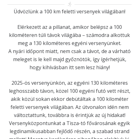
Üdvözlünk a 100 km feletti versenyek világában!
Elérkezett az a pillanat, amikor belépsz a 100
kilométeren túli távok világába – számodra alkottuk
meg a 130 kilométeres egyéni versenyünket.
A nyári időpont miatt, nem csak a távot, de a várható
meleget is le kell majd győznötök, így ígérhetjük,
hogy kihívásban itt sem lesz hiány!
2025-ös versenyünkön, az egyéni 130 kilométeres
leghosszabb távon, közel 100 egyéni futó vett részt,
akik közül sokan ekkor debütáltak a 100 kilométer
feletti versenyek világában. Az útvonalon idén nem
változtattunk, továbbra is érintjük az új hidakat!
Versenyközpontunkat a Tisza-tó fővárosának egyik
legdinamikusabban fejlődő részén, a szabad strand