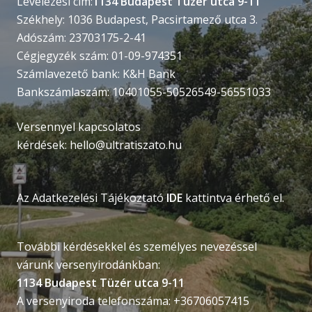
Levelezési cím:
1134 Budapest Tüzér utca 9-11
Székhely: 1036 Budapest, Pacsirtamező utca 3.
Adószám: 23703175-2-41
Cégjegyzék szám: 01-09-974351
Számlavezető bank: K&H Bank
Bankszámlaszám: 10401055-50526549-56551033
Versennyel kapcsolatos
kérdések:
hello@ultratiszato.hu
Az Adatkezelési Tájékoztató
IDE
kattintva érhető el.
További kérdésekkel és személyes nevezéssel
várunk versenyirodánkban:
1134 Budapest Tüzér utca 9-11
A versenyiroda telefonszáma: +36706057415