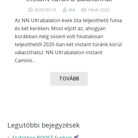
2020.06.19.
vbk
Hírek 2020
Az NN Ultrabalaton évek óta teljesíthető futva
és két keréken. Most eljött az, ahogyan
korábban még sosem volt hivatalosan
teljesíthető! 2020-ban két instant túránk körül
választhatsz: NN Ultrabalaton Instant
Camino…
TOVÁBB
Legutóbbi bejegyzések
StafetApp BOOST funkció