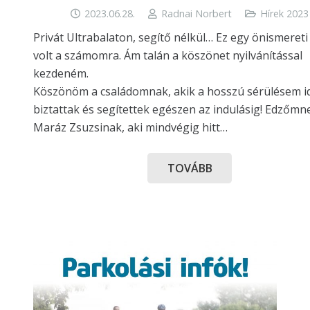
2023.06.28.
Radnai Norbert
Hírek 2023
Privát Ultrabalaton, segítő nélkül… Ez egy önismereti
volt a számomra. Ám talán a köszönet nyilvánítással
kezdeném.
Köszönöm a családomnak, akik a hosszú sérülésem id
biztattak és segítettek egészen az indulásig! Edzőmn
Maráz Zsuzsinak, aki mindvégig hitt…
TOVÁBB