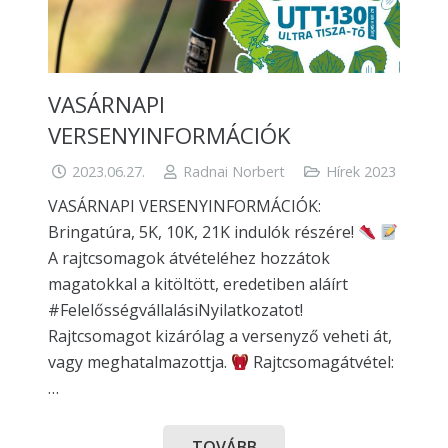
VASÁRNAPI
VERSENYINFORMÁCIÓK
2023.06.27.
Radnai Norbert
Hírek 2023
VASÁRNAPI VERSENYINFORMÁCIÓK:
Bringatúra, 5K, 10K, 21K indulók részére!
A rajtcsomagok átvételéhez hozzátok
magatokkal a kitöltött, eredetiben aláírt
#FelelősségvállalásiNyilatkozatot!
Rajtcsomagot kizárólag a versenyző veheti át,
vagy meghatalmazottja.
Rajtcsomagátvétel:
…
TOVÁBB