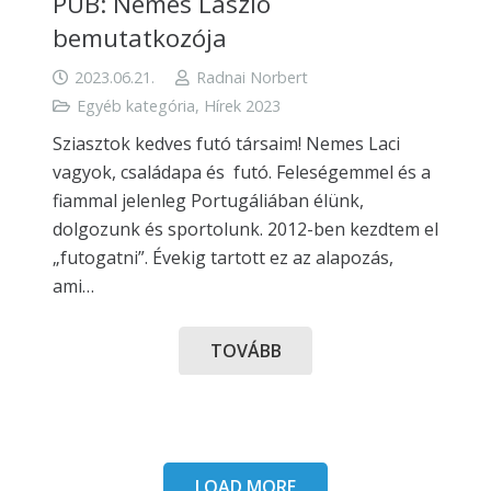
PUB: Nemes László
bemutatkozója
2023.06.21.
Radnai Norbert
Egyéb kategória
,
Hírek 2023
Sziasztok kedves futó társaim! Nemes Laci
vagyok, családapa és futó. Feleségemmel és a
fiammal jelenleg Portugáliában élünk,
dolgozunk és sportolunk. 2012-ben kezdtem el
„futogatni”. Évekig tartott ez az alapozás,
ami…
TOVÁBB
LOAD MORE