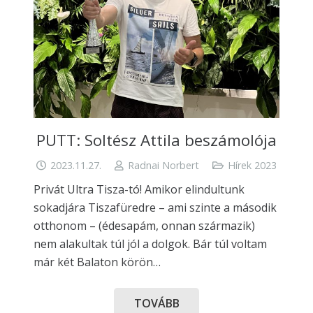
PUTT: Soltész Attila beszámolója
2023.11.27.
Radnai Norbert
Hírek 2023
Privát Ultra Tisza-tó! Amikor elindultunk
sokadjára Tiszafüredre – ami szinte a második
otthonom – (édesapám, onnan származik)
nem alakultak túl jól a dolgok. Bár túl voltam
már két Balaton körön…
TOVÁBB