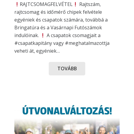
RAJTCSOMAGFELVÉTEL
Rajtszám,
rajtcsomag és időmérő chipek felvétele
egyéniek és csapatok számára, továbbá a
Bringatúra és a Vasárnapi Futószámok
indulóinak.
A csapatok csomagjait a
#csapatkapitány vagy #meghatalmazottja
veheti át, egyéniek…
TOVÁBB