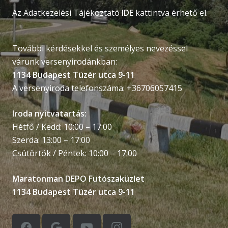
Az Adatkezelési Tájékoztató
IDE
kattintva érhető el.
További kérdésekkel és személyes nevezéssel
várunk versenyirodánkban:
1134 Budapest Tüzér utca 9-11
A versenyiroda telefonszáma: +36706057415
Iroda nyitvatartás:
Hétfő / Kedd: 10:00 – 17:00
Szerda: 13:00 – 17:00
Csütörtök / Péntek: 10:00 – 17:00
Maratonman DEPO Futószaküzlet
1134 Budapest Tüzér utca 9-11