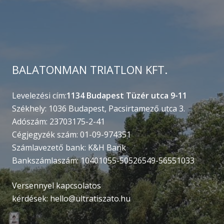
BALATONMAN TRIATLON KFT.
Levelezési cím:
1134 Budapest Tüzér utca 9-11
Székhely: 1036 Budapest, Pacsirtamező utca 3.
Adószám: 23703175-2-41
Cégjegyzék szám: 01-09-974351
Számlavezető bank: K&H Bank
Bankszámlaszám: 10401055-50526549-56551033
Versennyel kapcsolatos
kérdések:
hello@ultratiszato.hu