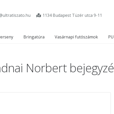
@ultratiszato.hu
1134 Budapest Tüzér utca 9-11
verseny
Bringatúra
Vasárnapi futószámok
PU
dnai Norbert bejegyz