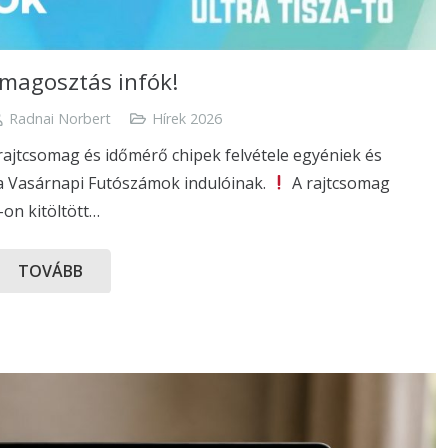
magosztás infók!
Radnai Norbert
Hírek 2026
rajtcsomag és időmérő chipek felvétele egyéniek és
a Vasárnapi Futószámok indulóinak.
A rajtcsomag
-on kitöltött…
TOVÁBB