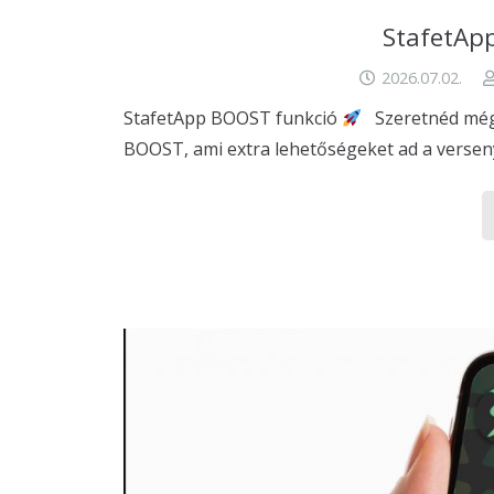
StafetAp
2026.07.02.
StafetApp BOOST funkció
Szeretnéd még 
BOOST, ami extra lehetőségeket ad a verse