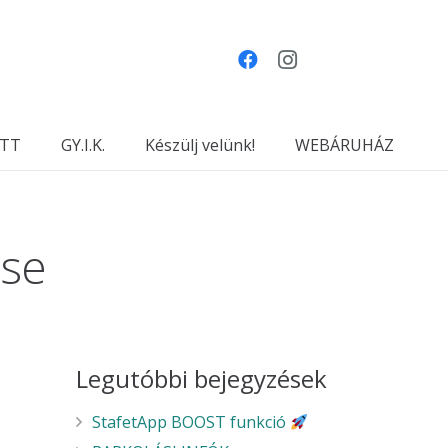
TT
GY.I.K.
Készülj velünk!
WEBÁRUHÁZ
ése
Legutóbbi bejegyzések
StafetApp BOOST funkció