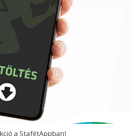
ció a StafétAppban!