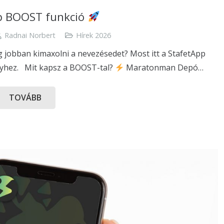
p BOOST funkció
Radnai Norbert
Hírek 2026
jobban kimaxolni a nevezésedet? Most itt a StafetApp
nyhez. Mit kapsz a BOOST-tal?
Maratonman Depó…
TOVÁBB