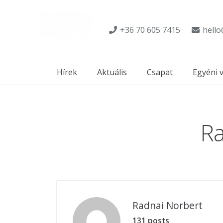
+36 70 605 7415
hello
Hírek
Aktuális
Csapat
Egyéni 
Ra
Radnai Norbert
131 posts