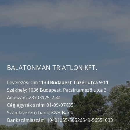
BALATONMAN TRIATLON KFT.
Levelezési cím:
1134 Budapest Tüzér utca 9-11
Székhely: 1036 Budapest, Pacsirtamező utca 3.
Adószám: 23703175-2-41
Cégjegyzék szám: 01-09-974351
Számlavezető bank: K&H Bank
Bankszámlaszám: 10401055-50526549-56551033