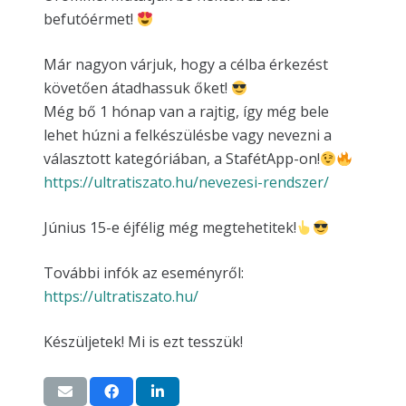
befutóérmet!
Már nagyon várjuk, hogy a célba érkezést
követően átadhassuk őket!
Még bő 1 hónap van a rajtig, így még bele
lehet húzni a felkészülésbe vagy nevezni a
választott kategóriában, a StafétApp-on!
https://ultratiszato.hu/nevezesi-rendszer/
Június 15-e éjfélig még megtehetitek!
További infók az eseményről:
https://ultratiszato.hu/
Készüljetek! Mi is ezt tesszük!