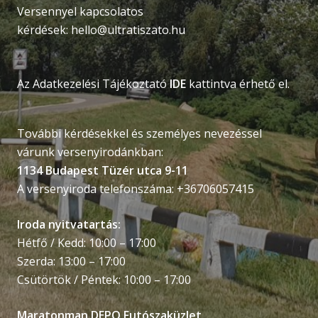
Versennyel kapcsolatos
kérdések:
hello@ultratiszato.hu
Az Adatkezelési Tájékoztató
IDE
kattintva érhető el.
További kérdésekkel és személyes nevezéssel
várunk versenyirodánkban:
1134 Budapest Tüzér utca 9-11
A versenyiroda telefonszáma: +36706057415
Iroda nyitvatartás:
Hétfő / Kedd: 10:00 – 17:00
Szerda: 13:00 – 17:00
Csütörtök / Péntek: 10:00 – 17:00
Maratonman DEPO Futószaküzlet