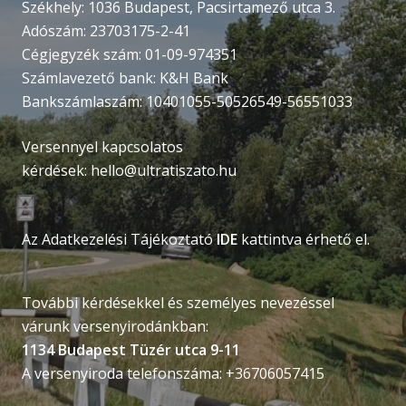
Székhely: 1036 Budapest, Pacsirtamező utca 3.
Adószám: 23703175-2-41
Cégjegyzék szám: 01-09-974351
Számlavezető bank: K&H Bank
Bankszámlaszám: 10401055-50526549-56551033
Versennyel kapcsolatos
kérdések:
hello@ultratiszato.hu
Az Adatkezelési Tájékoztató
IDE
kattintva érhető el.
További kérdésekkel és személyes nevezéssel
várunk versenyirodánkban:
1134 Budapest Tüzér utca 9-11
A versenyiroda telefonszáma: +36706057415