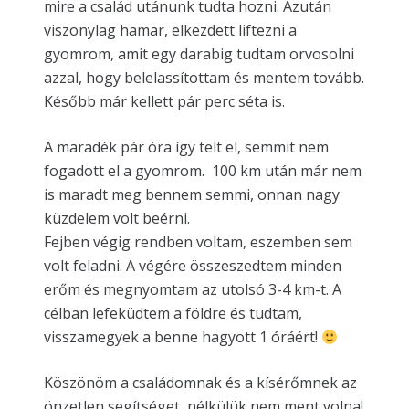
mire a család utánunk tudta hozni. Azután
viszonylag hamar, elkezdett liftezni a
gyomrom, amit egy darabig tudtam orvosolni
azzal, hogy belelassítottam és mentem tovább.
Később már kellett pár perc séta is.
A maradék pár óra így telt el, semmit nem
fogadott el a gyomrom. 100 km után már nem
is maradt meg bennem semmi, onnan nagy
küzdelem volt beérni.
Fejben végig rendben voltam, eszemben sem
volt feladni. A végére összeszedtem minden
erőm és megnyomtam az utolsó 3-4 km-t. A
célban lefeküdtem a földre és tudtam,
visszamegyek a benne hagyott 1 óráért!
Köszönöm a családomnak és a kísérőmnek az
önzetlen segítséget, nélkülük nem ment volna!