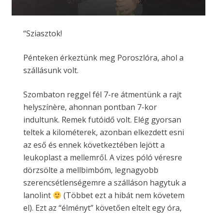
“Sziasztok!
Pénteken érkeztünk meg Poroszlóra, ahol a
szállásunk volt.
Szombaton reggel fél 7-re átmentünk a rajt
helyszínère, ahonnan pontban 7-kor
indultunk. Remek futóidő volt. Elég gyorsan
teltek a kilométerek, azonban elkezdett esni
az eső és ennek következtében lejött a
leukoplast a mellemről. A vizes póló véresre
dörzsölte a mellbimbóm, legnagyobb
szerencsétlenségemre a szálláson hagytuk a
lanolint
(Többet ezt a hibát nem követem
el). Ezt az “élményt” követően eltelt egy óra,