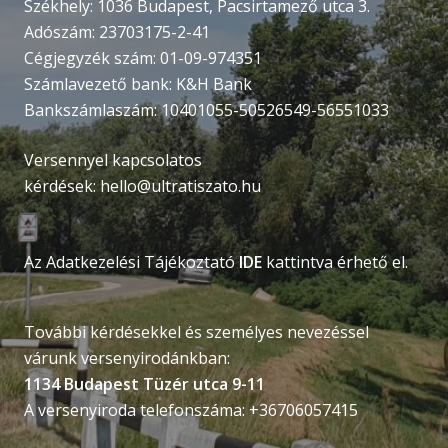
Székhely: 1036 Budapest, Pacsirtamező utca 3.
Adószám: 23703175-2-41
Cégjegyzék szám: 01-09-974351
Számlavezető bank: K&H Bank
Bankszámlaszám: 10401055-50526549-56551033
Versennyel kapcsolatos
kérdések:
hello@ultratiszato.hu
Az Adatkezelési Tájékoztató
IDE
kattintva érhető el.
További kérdésekkel és személyes nevezéssel
várunk versenyirodánkban:
1134 Budapest Tüzér utca 9-11
A versenyiroda telefonszáma: +36706057415