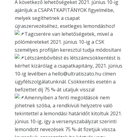
A következő lehetőségeket 2021. június 10-ig
ajánljuk a CSAPATKAPITÁNYOK figyelmébe,
melyek segíthetnek a csapat
újraszervezéséhez, esetleges lemondáshoz!
Tagcserére van lehetőségetek, mivel a
pólóméreteket 2021. június 10-ig a CSK
személyes profilján keresztül tudja módosítani
Létszámbővítést és létszámcsökkentést is
kérhet kizárólag a csapatkapitány, 2021. június
10-ig levélben a hello@ultratiszato.hu címen
ügyfélszolgálatunknál. Csökkentés esetén a
befizettet díj 75 %-át utaljuk vissza!
Amennyiben a fenti megoldások nem
jöhetnek szóba, a rendkívüli helyzetre való
tekintettel a lemondási határidőt kitoltuk 2021.
június 10-ig, így a versenyszabályzat szerinti
lemondott nevezések 75 %-át fizetjük vissza.