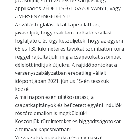
Javasoljuk, szerezzétek be kártyás vagy
applikációs VÉDETTSÉGI IGAZOLVÁNYT, vagy
a VERSENYENGEDÉLYT!
A szállásfoglalásokkal kapcsolatban,
javasoljuk, hogy csak lemondható szállást
foglaljatok, és úgy készüljetek, hogy az egyéni
65 és 130 kilométeres távokat szombaton kora
reggel rajtoltatjuk, míg a csapatokat szombat
délelőtt indítjuk útjukra. A rajtidőpontokat a
versenyszabályzatban eredetileg vállalt
időpontjában 2021. június 15-én tesszük
közzé.
A mai napon ezen tájékoztatást, a
csapatkapitányok és befizetett egyéni indulók
részére emailen is megküldjük!
Köszönjük türelmeteket és higgadtságotokat
a témával kapcsolatban!
Vigyázzatok magatokra és egymásra!