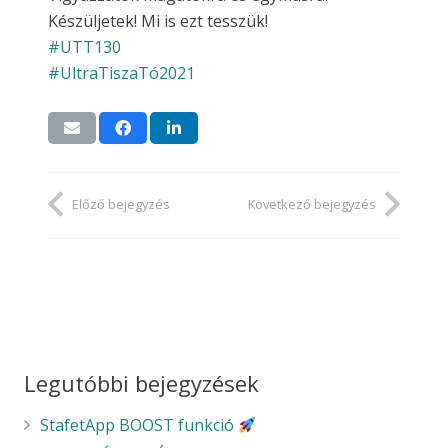
Készüljetek! Mi is ezt tesszük!
#UTT130
#UltraTiszaTó2021
Előző bejegyzés
Következő bejegyzés
Legutóbbi bejegyzések
StafetApp BOOST funkció