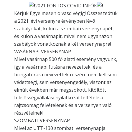
2021 FONTOS COVID INFÓK
Kérjük figyelmesen olvasd végig! Összeszedtük
a 2021. évi versenyre érvényben lévő
szabályokat, külön a szombati versenynapét,
és külön a vasárnapit, mivel nem ugyanazon
szabályok vonatkoznak a két versenynapra!
VASÁRNAPI VERSENYNAP:
Mivel vasárnap 500 fő alatti esemény vagyunk,
így a vasárnapi futásra nevezettek, és a
bringatúrára nevezettek részére nem kell sem
védettségi, sem versenyengedély, viszont az
elmúlt években már megszokott, kitöltött
felelősségvállalási nyilatkozat feltétele a
rajtcsomag felvételének és a versenyen való
részvételnek!
SZOMBATI VERSENYNAP:
Mivel az UTT-130 szombati versenynapja