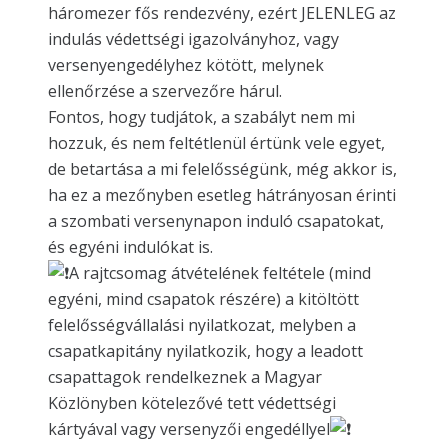
háromezer fős rendezvény, ezért JELENLEG az
indulás védettségi igazolványhoz, vagy
versenyengedélyhez kötött, melynek
ellenőrzése a szervezőre hárul.
Fontos, hogy tudjátok, a szabályt nem mi
hozzuk, és nem feltétlenül értünk vele egyet,
de betartása a mi felelősségünk, még akkor is,
ha ez a mezőnyben esetleg hátrányosan érinti
a szombati versenynapon induló csapatokat,
és egyéni indulókat is.
A rajtcsomag átvételének feltétele (mind
egyéni, mind csapatok részére) a kitöltött
felelősségvállalási nyilatkozat, melyben a
csapatkapitány nyilatkozik, hogy a leadott
csapattagok rendelkeznek a Magyar
Közlönyben kötelezővé tett védettségi
kártyával vagy versenyzői engedéllyel